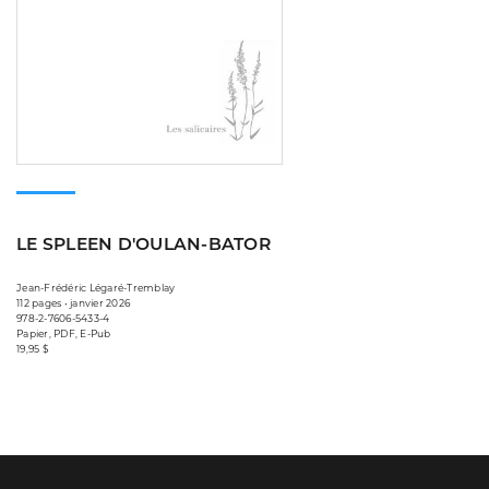
LE SPLEEN D'OULAN-BATOR
Jean-Frédéric Légaré-Tremblay
112 pages • janvier 2026
978-2-7606-5433-4
Papier, PDF, E-Pub
19,95 $