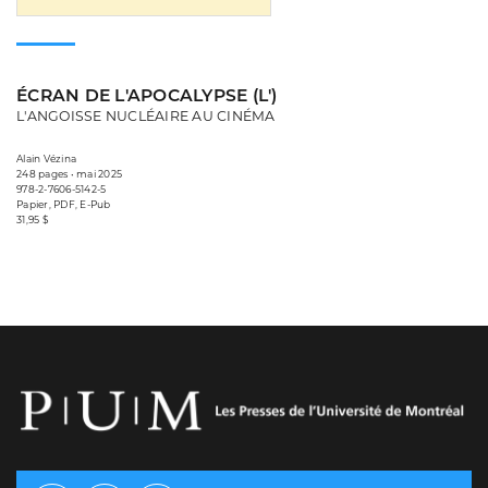
ÉCRAN DE L'APOCALYPSE (L')
L'ANGOISSE NUCLÉAIRE AU CINÉMA
Alain Vézina
248 pages • mai 2025
978-2-7606-5142-5
Papier, PDF, E-Pub
31,95 $