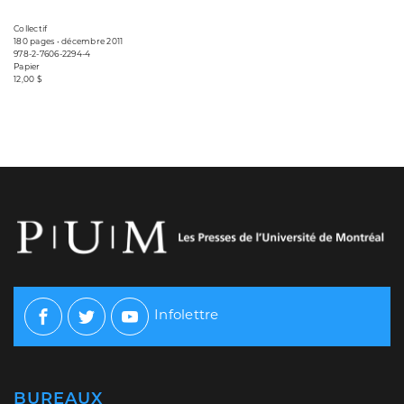
Collectif
180 pages • décembre 2011
978-2-7606-2294-4
Papier
12,00 $
Infolettre
Facebook
Twitter
Youtube
BUREAUX