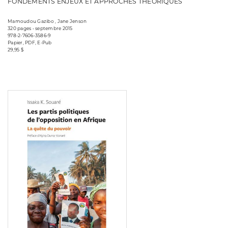
FONDEMENTS ENJEUX ET APPROCHES THÉORIQUES
Mamoudou Gazibo , Jane Jenson
320 pages • septembre 2015
978-2-7606-3586-9
Papier, PDF, E-Pub
29,95 $
Consulter