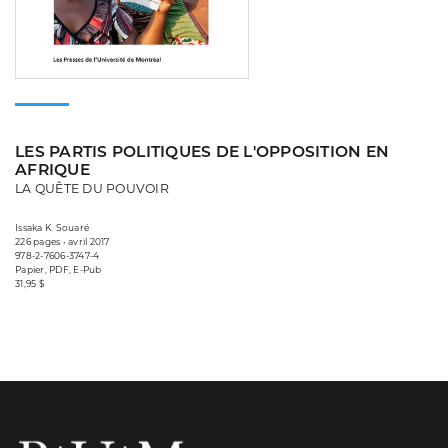
LES PARTIS POLITIQUES DE L'OPPOSITION EN
AFRIQUE
LA QUÊTE DU POUVOIR
Issaka K. Souaré
226 pages • avril 2017
978-2-7606-3747-4
Papier, PDF, E-Pub
31,95 $