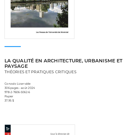
LA QUALITÉ EN ARCHITECTURE, URBANISME ET
PAYSAGE
THÉORIES ET PRATIQUES CRITIQUES
Gonzalo Lizarralde
306 pages • août 2024
978-2-7606-5062-6
Papier
37,95 $
Consulter