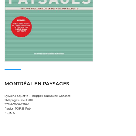
MONTRÉAL EN PAYSAGES
Sylvain Paquette , Philippe Poullaouec-Gonidec
260 pages • avril 2011
978-2-7606-2216-6
Papier, PDF, E-Pub
44,95 $