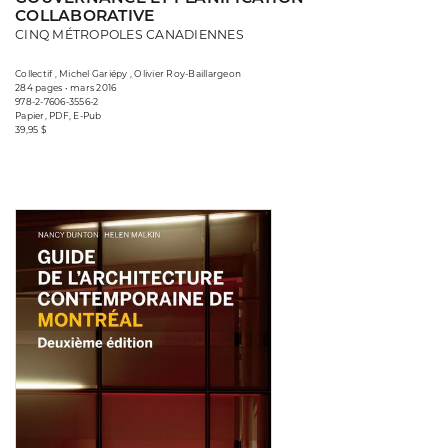
COLLABORATIVE
CINQ MÉTROPOLES CANADIENNES
Collectif , Michel Gariépy , Olivier Roy-Baillargeon
284 pages • mars 2016
978-2-7606-3556-2
Papier, PDF, E-Pub
39,95 $
Consulter