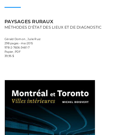
PAYSAGES RURAUX
MÉTHODES D'ÉTAT DES LIEUX ET DE DIAGNOSTIC
Gérald Domon , Julie Ruiz
298 pages • mai 2015
978-2-7606-3481-7
Papier, PDF
39,95 $
Consulter