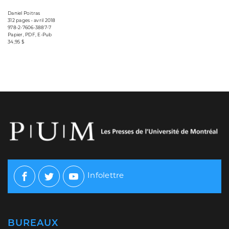
Daniel Poitras
312 pages • avril 2018
978-2-7606-3887-7
Papier, PDF, E-Pub
34,95 $
Infolettre
Facebook
Twitter
Youtube
BUREAUX