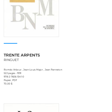
TRENTE ARPENTS
RINGUET
Roméo Arbour , Jean-Louis Major , Jean Panneton
522 pages • 1991
978-2-7606-1541-0
Papier, PDF
70,00 $
Consulter