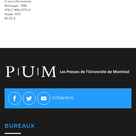
Francis Parmentier
656 pages • 1986
978-2-7606-0775-0
Papier, PDF
80,00 $
Infolettre
Facebook
Twitter
Youtube
BUREAUX