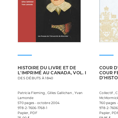
HISTOIRE DU LIVRE ET DE
COUR D
L'IMPRIMÉ AU CANADA, VOL. I
COUR F
D'HISTO
DES DÉBUTS À 1840
Patricia Fleming , Gilles Gallichan , Yvan
Collectif , 
Lamonde
McMormick 
570 pages • octobre 2004
760 pages •
978-2-7606-1768-1
978-2-7606
Papier, PDF
Papier, PD
75,00 $
59,95 $