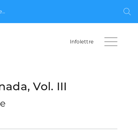
...
Rec
Infolettre
ada, Vol. III
le