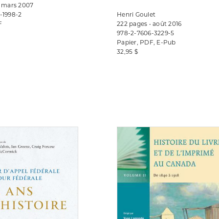
• mars 2007
-1998-2
Henri Goulet
F
222 pages • août 2016
978-2-7606-3229-5
Papier, PDF, E-Pub
32,95 $
Consulter