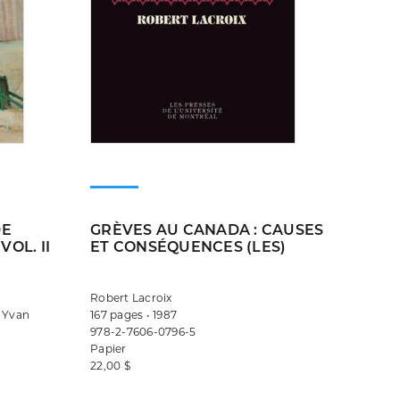
DE
GRÈVES AU CANADA : CAUSES
OL. II
ET CONSÉQUENCES (LES)
Robert Lacroix
, Yvan
167 pages • 1987
978-2-7606-0796-5
Papier
22,00 $