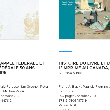
'APPEL FÉDÉRALE ET
HISTOIRE DU LIVRE ET 
ÉDÉRALE 50 ANS
L'IMPRIMÉ AU CANADA, V
IRE
DE 1840 À 1918
Craig Forcese , Ian Greene , Peter
Fiona A. Black , Patricia Fleming 
, Martine Valois
Lamonde
 octobre 2021
694 pages • octobre 2005
-4476-2
978-2-7606-1973-9
F
Papier, PDF
85,00 $