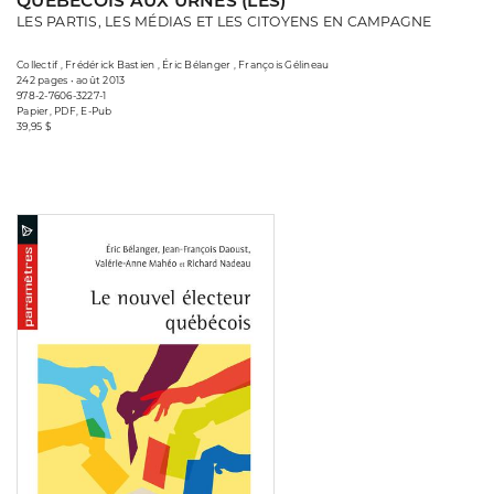
QUÉBÉCOIS AUX URNES (LES)
LES PARTIS, LES MÉDIAS ET LES CITOYENS EN CAMPAGNE
Collectif , Frédérick Bastien , Éric Bélanger , François Gélineau
242 pages • août 2013
978-2-7606-3227-1
Papier, PDF, E-Pub
39,95 $
Consulter