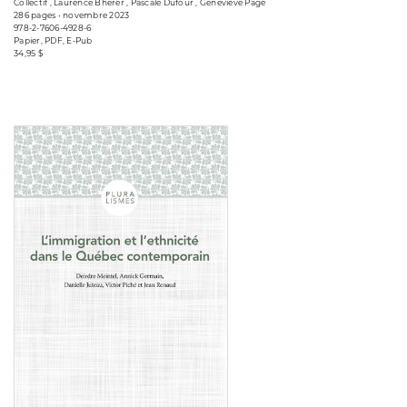
Collectif , Laurence Bherer , Pascale Dufour , Geneviève Pagé
286 pages • novembre 2023
978-2-7606-4928-6
Papier, PDF, E-Pub
34,95 $
Consulter