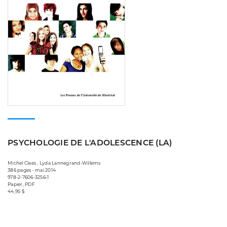
PSYCHOLOGIE DE L'ADOLESCENCE (LA)
Michel Claes , Lyda Lannegrand-Willems
386 pages • mai 2014
978-2-7606-3256-1
Papier, PDF
44,95 $