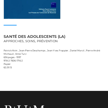
SANTÉ DES ADOLESCENTS (LA)
APPROCHES, SOINS, PRÉVENTION
Patrick Alvin , Jean-Pierre Deschamps , Jean-Yves Frappier , Daniel Marcil , Pierre-André
Michaud , Anne Turz
636 pages • 1997
978-2-7606-1716-2
Papier
62,00 $