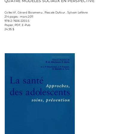
QUATRE MODÈLES SOCIAUX EN PERSPECTIVE
Collectif , Gérard Boismenu , Pascale Dufour , Sylvain Lefèvre
214 pages • mars 2011
978-2-7606-2255-5
Papier, PDF, E-Pub
24,95 $
Consulter