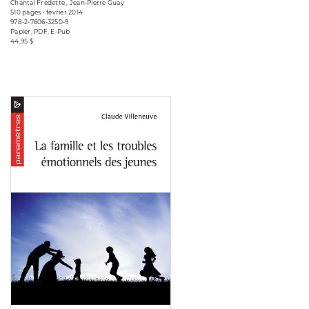
Chantal Fredette , Jean-Pierre Guay
510 pages • février 2014
978-2-7606-3250-9
Papier, PDF, E-Pub
44,95 $
Consulter