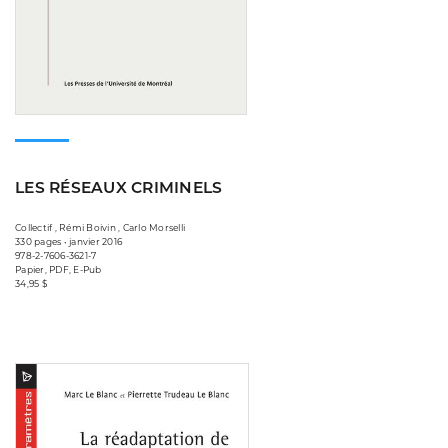
LES RÉSEAUX CRIMINELS
Collectif , Rémi Boivin , Carlo Morselli
330 pages • janvier 2016
978-2-7606-3621-7
Papier, PDF, E-Pub
34,95 $
Consulter