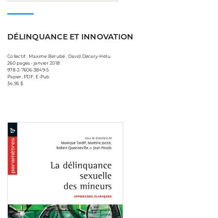
DÉLINQUANCE ET INNOVATION
Collectif , Maxime Bérubé , David Décary-Hétu
260 pages • janvier 2018
978-2-7606-3849-5
Papier, PDF, E-Pub
34,95 $
Consulter