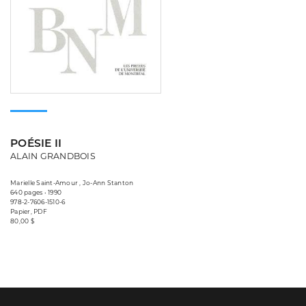
POÉSIE II
ALAIN GRANDBOIS
Marielle Saint-Amour , Jo-Ann Stanton
640 pages • 1990
978-2-7606-1510-6
Papier, PDF
80,00 $