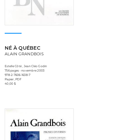
NÉ À QUÉBEC
ALAIN GRANDBOIS
Estelle Côté , Jean Cléo Godin
756 pages • novembre 2003
978-2-7606-1638-7
Papier, PDF
40,00 $
Consulter