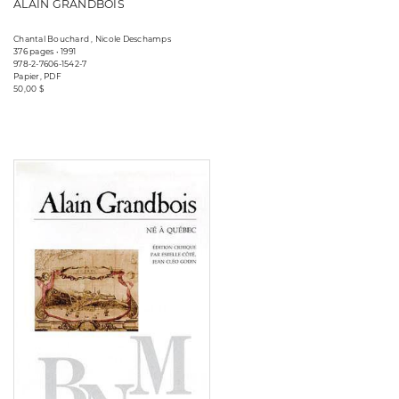
ALAIN GRANDBOIS
Chantal Bouchard , Nicole Deschamps
376 pages • 1991
978-2-7606-1542-7
Papier, PDF
50,00 $
Consulter