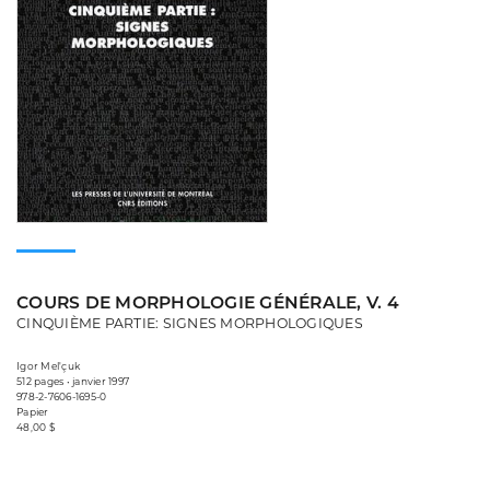
COURS DE MORPHOLOGIE GÉNÉRALE, V. 4
CINQUIÈME PARTIE: SIGNES MORPHOLOGIQUES
Igor Mel'çuk
512 pages • janvier 1997
978-2-7606-1695-0
Papier
48,00 $