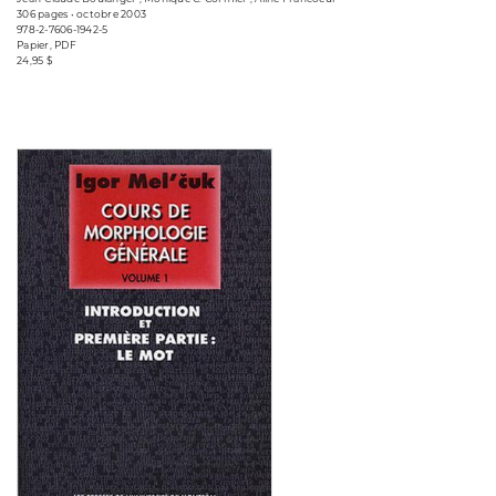
306 pages • octobre 2003
978-2-7606-1942-5
Papier, PDF
24,95 $
Consulter