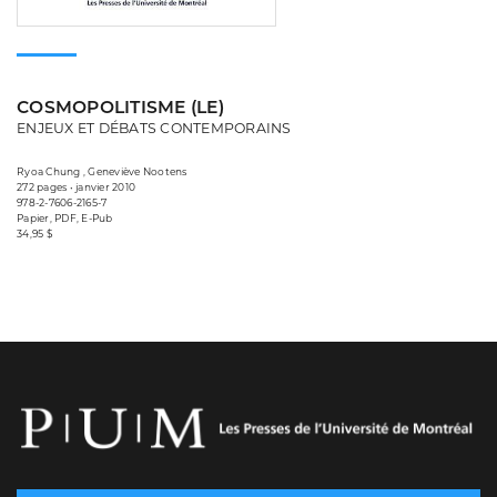
COSMOPOLITISME (LE)
ENJEUX ET DÉBATS CONTEMPORAINS
Ryoa Chung , Geneviève Nootens
272 pages • janvier 2010
978-2-7606-2165-7
Papier, PDF, E-Pub
34,95 $