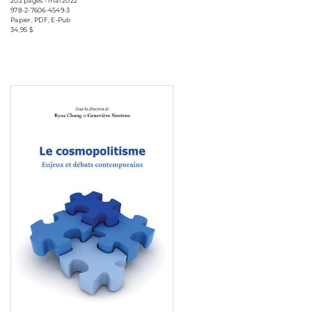
202 pages • mai 2022
978-2-7606-4549-3
Papier, PDF, E-Pub
34,95 $
Consulter