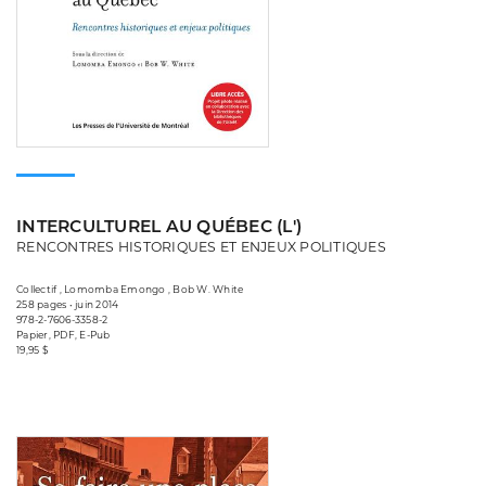
INTERCULTUREL AU QUÉBEC (L')
RENCONTRES HISTORIQUES ET ENJEUX POLITIQUES
Collectif , Lomomba Emongo , Bob W. White
258 pages • juin 2014
978-2-7606-3358-2
Papier, PDF, E-Pub
19,95 $
Consulter