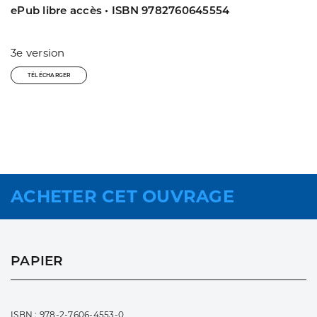
ePub libre accès • ISBN 9782760645554
3e version
TÉLÉCHARGER
ACHETER CET OUVRAGE
PAPIER
ISBN : 978-2-7606-4553-0