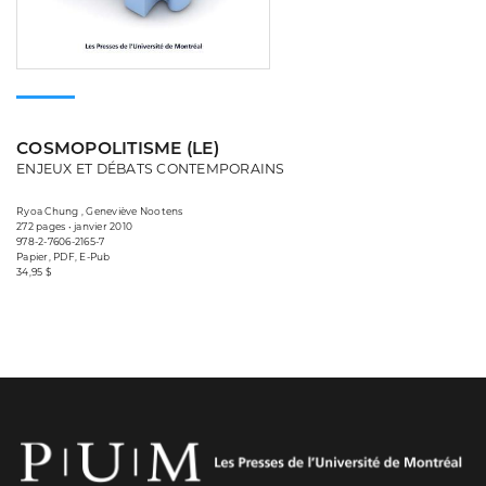
COSMOPOLITISME (LE)
ENJEUX ET DÉBATS CONTEMPORAINS
Ryoa Chung , Geneviève Nootens
272 pages • janvier 2010
978-2-7606-2165-7
Papier, PDF, E-Pub
34,95 $