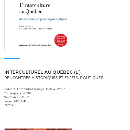
INTERCULTUREL AU QUÉBEC (L')
RENCONTRES HISTORIQUES ET ENJEUX POLITIQUES
Collectif , Lomomba Emongo , Bob W. White
258 pages • juin 2014
978-2-7606-3358-2
Papier, PDF, E-Pub
19,95 $