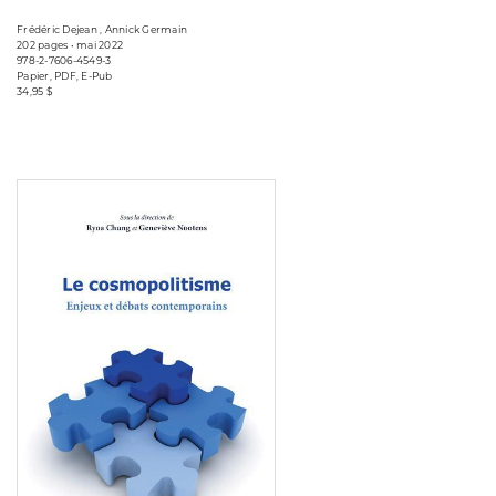
Frédéric Dejean , Annick Germain
202 pages • mai 2022
978-2-7606-4549-3
Papier, PDF, E-Pub
34,95 $
Consulter