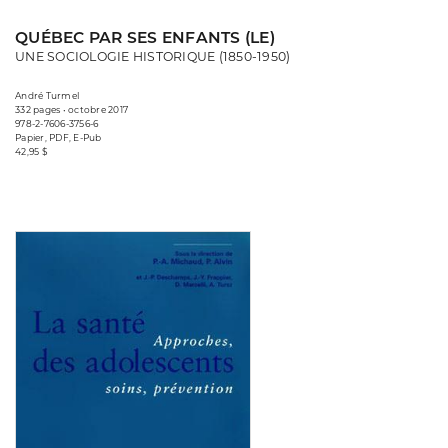
QUÉBEC PAR SES ENFANTS (LE)
UNE SOCIOLOGIE HISTORIQUE (1850-1950)
André Turmel
332 pages • octobre 2017
978-2-7606-3756-6
Papier, PDF, E-Pub
42,95 $
Consulter