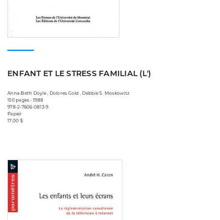
ENFANT ET LE STRESS FAMILIAL (L')
Anna-Beth Doyle , Dolores Gold , Debbie S. Moskowitz
150 pages • 1988
978-2-7606-0813-9
Papier
17,00 $
Consulter