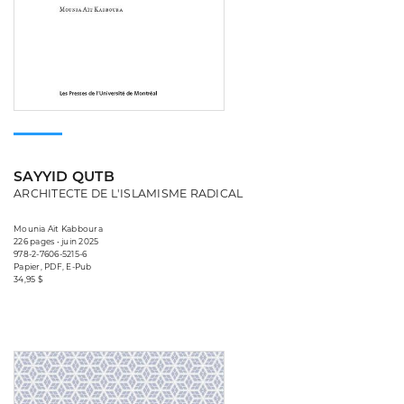
SAYYID QUTB
ARCHITECTE DE L'ISLAMISME RADICAL
Mounia Aït Kabboura
226 pages • juin 2025
978-2-7606-5215-6
Papier, PDF, E-Pub
34,95 $
Consulter