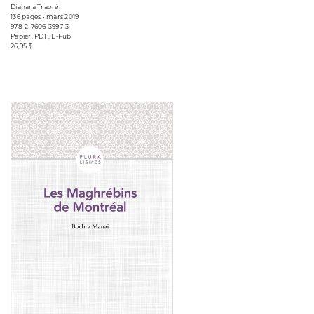
Diahara Traoré
136 pages • mars 2019
978-2-7606-3997-3
Papier, PDF, E-Pub
26,95 $
Consulter