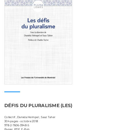
DÉFIS DU PLURALISME (LES)
Collectif , Daniela Heimpel , Saaz Taher
304 pages • octobre 2018
978-2-7606-3948-5
Papier, PDF, E-Pub