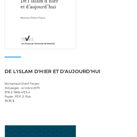
DE L'ISLAM D'HIER ET D'AUJOURD'HUI
Mohamed-Chérif Ferjani
346 pages • octobre 2019
978-2-7606-4133-4
Papier, PDF, E-Pub
39,95 $
Consulter