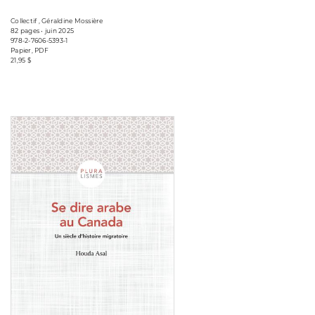
Collectif , Géraldine Mossière
82 pages • juin 2025
978-2-7606-5393-1
Papier, PDF
21,95 $
Consulter