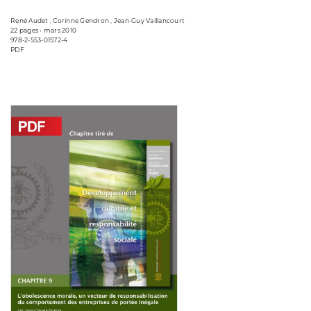
René Audet , Corinne Gendron , Jean-Guy Vaillancourt
22 pages • mars 2010
978-2-553-01572-4
PDF
Consulter