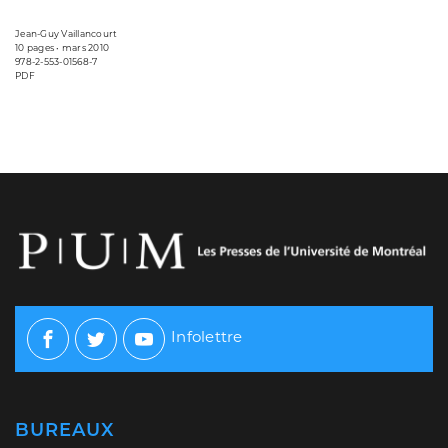
Jean-Guy Vaillancourt
10 pages • mars 2010
978-2-553-01568-7
PDF
Infolettre
Facebook
Twitter
Youtube
BUREAUX