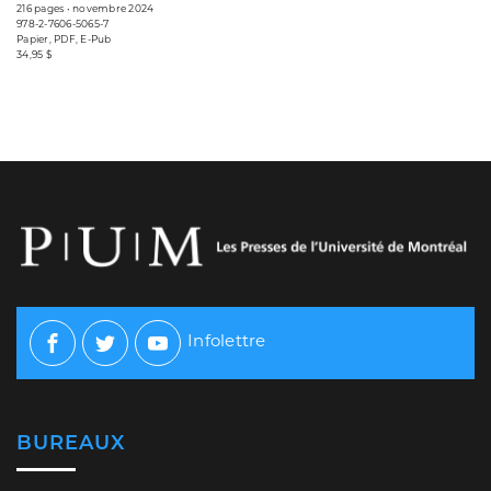
216 pages • novembre 2024
978-2-7606-5065-7
Papier, PDF, E-Pub
34,95 $
Infolettre
Facebook
Twitter
Youtube
BUREAUX