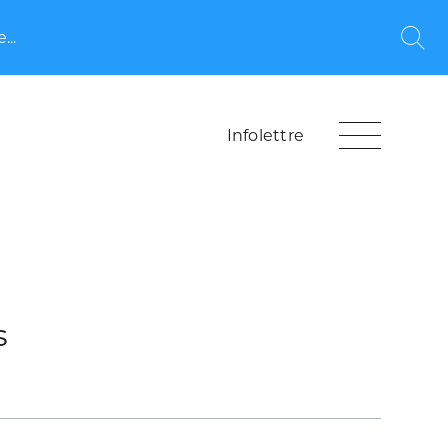
...
Rec
Infolettre
s