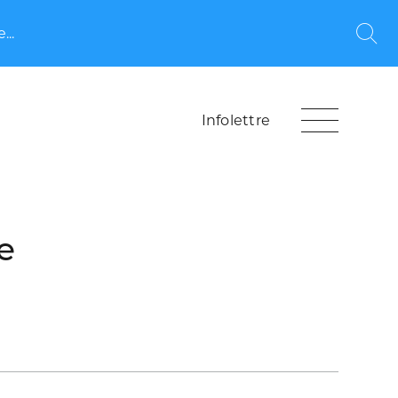
...
Rec
Infolettre
e