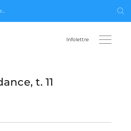
...
Rec
Infolettre
ance, t. 11