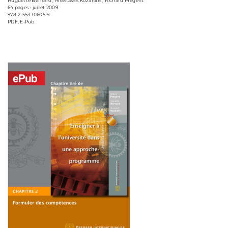
Huguette Bernard , Anastassis Kozanitis , Richard Prégent
64 pages • juillet 2009
978-2-553-01605-9
PDF, E-Pub
Consulter