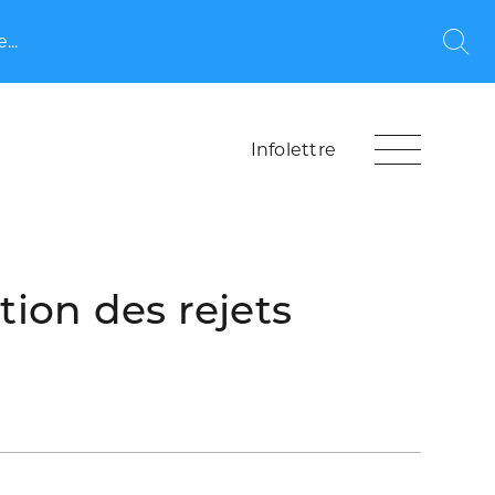
...
Rec
Infolettre
ion des rejets