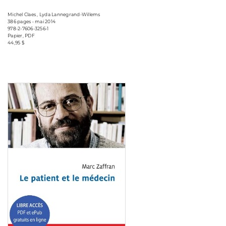
Michel Claes , Lyda Lannegrand-Willems
386 pages • mai 2014
978-2-7606-3256-1
Papier, PDF
44,95 $
Consulter