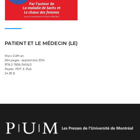
PATIENT ET LE MÉDECIN (LE)
Marc Zaffran
264 pages • septembre 2014
978-2-7606-3406-0
Papier, PDF, E-Pub
24,95 $