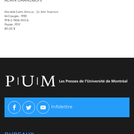
ALAIN GRANDBOIS
Marielle Saint-Amour , Jo-Ann Stanton
640 pages • 1990
978-2-7606-1510-6
Papier, PDF
80,00 $
Infolettre
Facebook
Twitter
Youtube