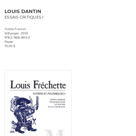
LOUIS DANTIN
ESSAIS CRITIQUES I
Yvette Francoli
528 pages • 2002
978-2-7606-1805-3
Papier
70,00 $
Consulter