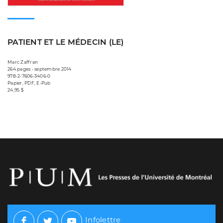
PATIENT ET LE MÉDECIN (LE)
Marc Zaffran
264 pages • septembre 2014
978-2-7606-3406-0
Papier, PDF, E-Pub
24,95 $
Infolettre