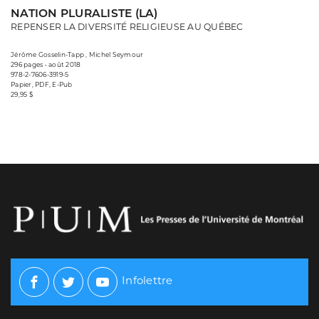
NATION PLURALISTE (LA)
REPENSER LA DIVERSITÉ RELIGIEUSE AU QUÉBEC
Jérôme Gosselin-Tapp , Michel Seymour
296 pages • août 2018
978-2-7606-3919-5
Papier, PDF, E-Pub
29,95 $
Infolettre
Facebook
Twitter
Youtube