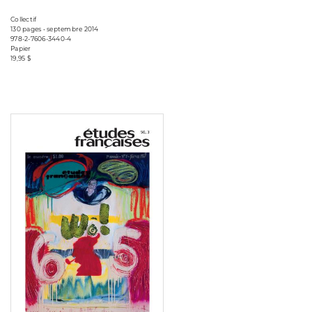
Collectif
130 pages • septembre 2014
978-2-7606-3440-4
Papier
19,95 $
Consulter