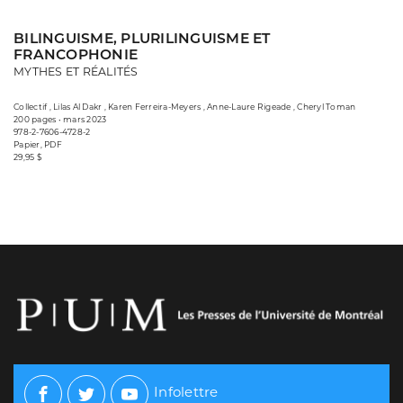
BILINGUISME, PLURILINGUISME ET
FRANCOPHONIE
MYTHES ET RÉALITÉS
Collectif , Lilas Al Dakr , Karen Ferreira-Meyers , Anne-Laure Rigeade , Cheryl Toman
200 pages • mars 2023
978-2-7606-4728-2
Papier, PDF
29,95 $
Infolettre