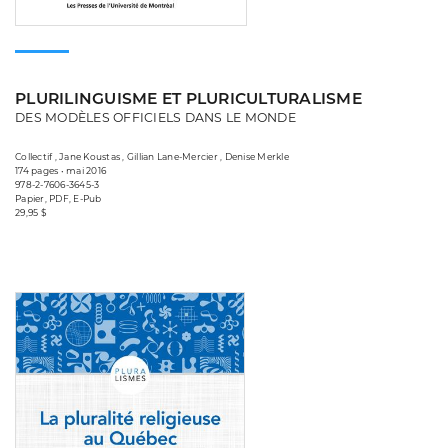
PLURILINGUISME ET PLURICULTURALISME
DES MODÈLES OFFICIELS DANS LE MONDE
Collectif , Jane Koustas , Gillian Lane-Mercier , Denise Merkle
174 pages • mai 2016
978-2-7606-3645-3
Papier, PDF, E-Pub
29,95 $
Consulter