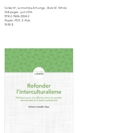
Collectif , Lomomba Emongo , Bob W. White
258 pages • juin 2014
978-2-7606-3358-2
Papier, PDF, E-Pub
19,95 $
Consulter