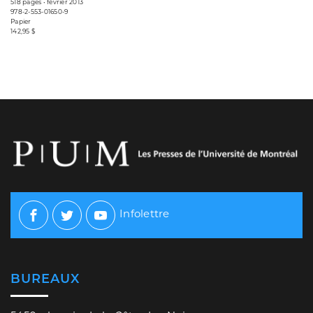
518 pages • février 2013
978-2-553-01650-9
Papier
142,95 $
Infolettre
Facebook
Twitter
Youtube
BUREAUX