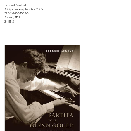
Laurent Mailhot
300 pages • septembre 2005
978-2-7606-1987-6
Papier, PDF
24,95 $
Consulter