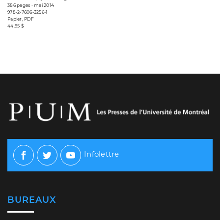
386 pages • mai 2014
978-2-7606-3256-1
Papier, PDF
44,95 $
Infolettre
Facebook
Twitter
Youtube
BUREAUX