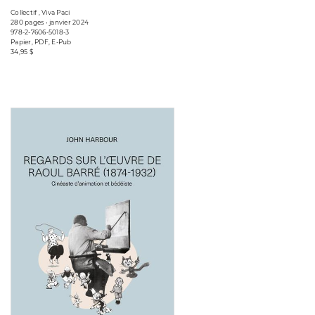
Collectif , Viva Paci
280 pages • janvier 2024
978-2-7606-5018-3
Papier, PDF, E-Pub
34,95 $
Consulter