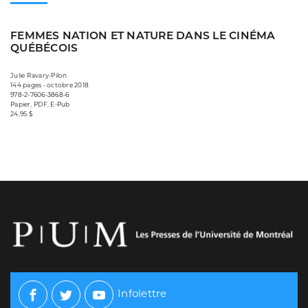
FEMMES NATION ET NATURE DANS LE CINÉMA
QUÉBÉCOIS
Julie Ravary-Pilon
144 pages • octobre 2018
978-2-7606-3868-6
Papier, PDF, E-Pub
24,95 $
Infolettre
Facebook
Twitter
Youtube