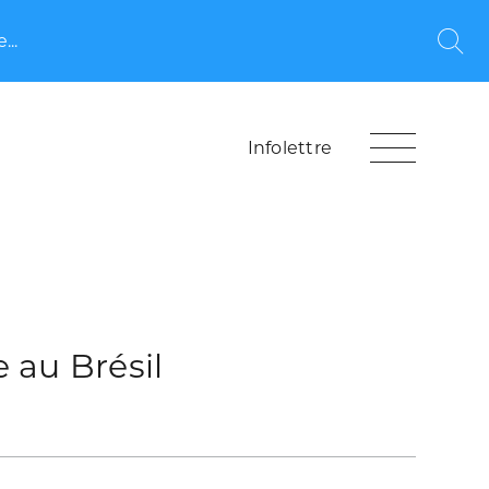
...
Rec
Infolettre
 au Brésil