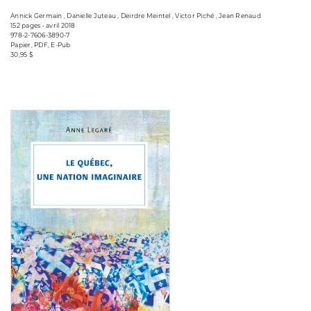
Annick Germain , Danielle Juteau , Deirdre Meintel , Victor Piché , Jean Renaud
152 pages • avril 2018
978-2-7606-3890-7
Papier, PDF, E-Pub
30,95 $
Consulter