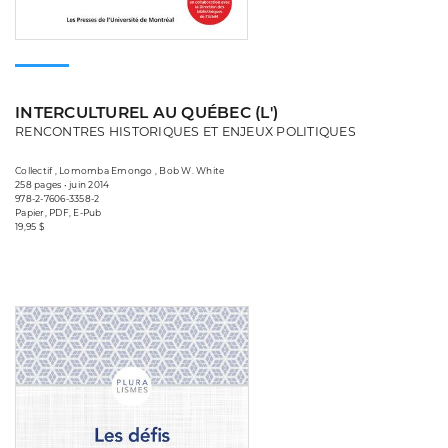
INTERCULTUREL AU QUÉBEC (L')
RENCONTRES HISTORIQUES ET ENJEUX POLITIQUES
Collectif , Lomomba Emongo , Bob W. White
258 pages • juin 2014
978-2-7606-3358-2
Papier, PDF, E-Pub
19,95 $
Consulter