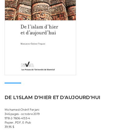
DE L'ISLAM D'HIER ET D'AUJOURD'HUI
Mohamed-Chérif Ferjani
346 pages • octobre 2019
978-2-7606-4133-4
Papier, PDF, E-Pub
39,95 $