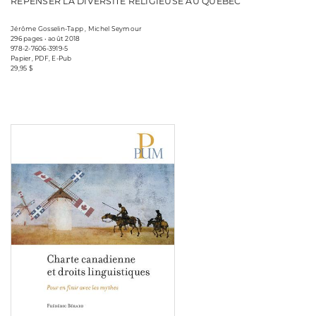
REPENSER LA DIVERSITÉ RELIGIEUSE AU QUÉBEC
Jérôme Gosselin-Tapp , Michel Seymour
296 pages • août 2018
978-2-7606-3919-5
Papier, PDF, E-Pub
29,95 $
Consulter