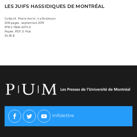
LES JUIFS HASSIDIQUES DE MONTRÉAL
Collectif , Pierre Anctil , Ira Robinson
208 pages • septembre 2019
978-2-7606-4074-0
Papier, PDF, E-Pub
34,95 $
Infolettre
Facebook
Twitter
Youtube