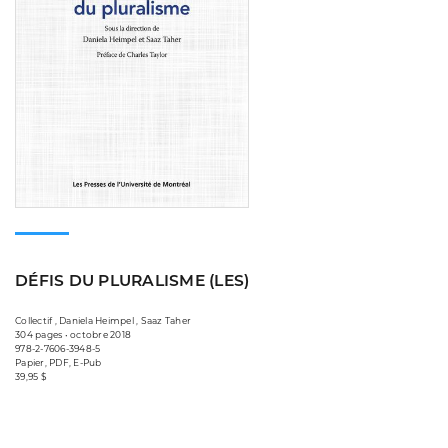
DÉFIS DU PLURALISME (LES)
Collectif , Daniela Heimpel , Saaz Taher
304 pages • octobre 2018
978-2-7606-3948-5
Papier, PDF, E-Pub
39,95 $