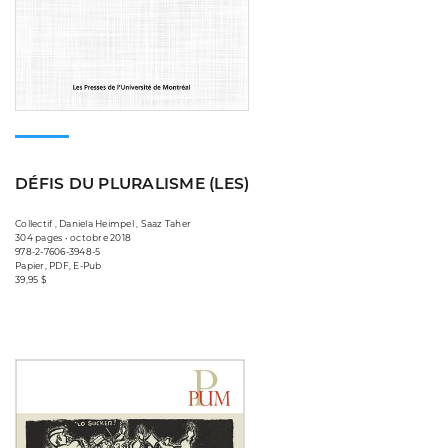
DÉFIS DU PLURALISME (LES)
Collectif , Daniela Heimpel , Saaz Taher
304 pages • octobre 2018
978-2-7606-3948-5
Papier, PDF, E-Pub
39,95 $
Consulter