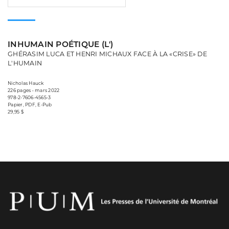
INHUMAIN POÉTIQUE (L')
GHÉRASIM LUCA ET HENRI MICHAUX FACE À LA «CRISE» DE
L'HUMAIN
Nicholas Hauck
226 pages • mars 2022
978-2-7606-4565-3
Papier, PDF, E-Pub
29,95 $