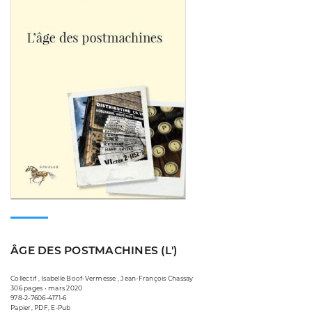
ÂGE DES POSTMACHINES (L')
Collectif , Isabelle Boof-Vermesse , Jean-François Chassay
306 pages • mars 2020
978-2-7606-4171-6
Papier, PDF, E-Pub