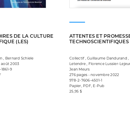
OIRES DE LA CULTURE
ATTENTES ET PROMESS
FIQUE (LES)
TECHNOSCIENTIFIQUES
n , Bernard Schiele
Collectif , Guillaume Dandurand ,
• août 2003
Letendre , Florence Lussier-Lejeu
-1861-9
Jean Meurs
F
276 pages • novembre 2022
978-2-7606-4501-1
Papier, PDF, E-Pub
25,95 $