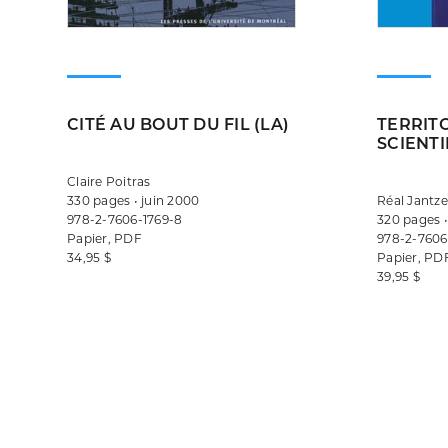
CITÉ AU BOUT DU FIL (LA)
TERRIT
SCIENTI
Claire Poitras
330 pages • juin 2000
Réal Jantze
978-2-7606-1769-8
320 pages 
Papier, PDF
978-2-7606
34,95 $
Papier, PD
39,95 $