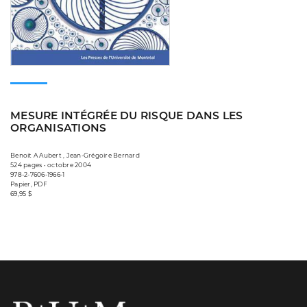
MESURE INTÉGRÉE DU RISQUE DANS LES
ORGANISATIONS
Benoit A Aubert , Jean-Grégoire Bernard
524 pages • octobre 2004
978-2-7606-1966-1
Papier, PDF
69,95 $