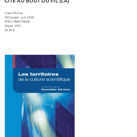
CITÉ AU BOUT DU FIL (LA)
Claire Poitras
330 pages • juin 2000
978-2-7606-1769-8
Papier, PDF
34,95 $
Consulter