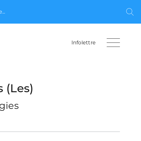
...
Rec
Infolettre
 (Les)
égies