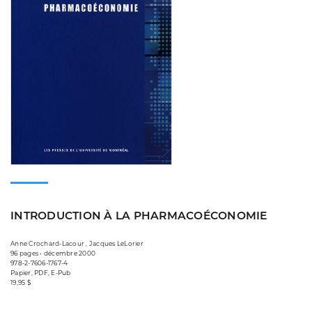
INTRODUCTION À LA PHARMACOÉCONOMIE
Anne Crochard-Lacour , Jacques LeLorier
96 pages • décembre 2000
978-2-7606-1767-4
Papier, PDF, E-Pub
19,95 $