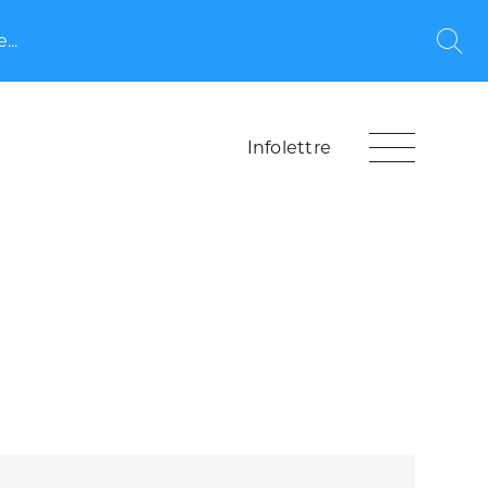
...
Rec
Infolettre