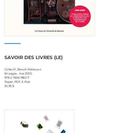
SAVOIR DES LIVRES (LE)
Collectif , Benoît Melançon
64 pages • mai 2005
978-2-7606-1980-7
Papier, PDF, E-Pub
34,95 $
Consulter