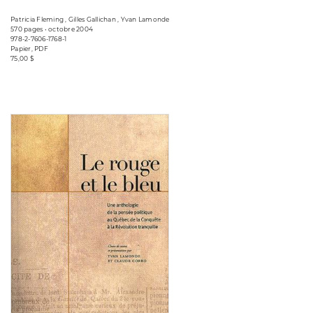
Patricia Fleming , Gilles Gallichan , Yvan Lamonde
570 pages • octobre 2004
978-2-7606-1768-1
Papier, PDF
75,00 $
Consulter