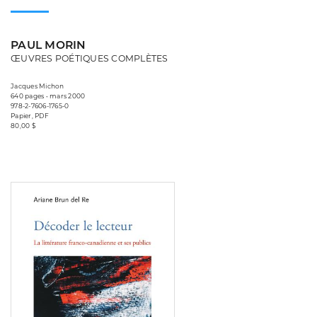
PAUL MORIN
ŒUVRES POÉTIQUES COMPLÈTES
Jacques Michon
640 pages • mars 2000
978-2-7606-1765-0
Papier, PDF
80,00 $
Consulter