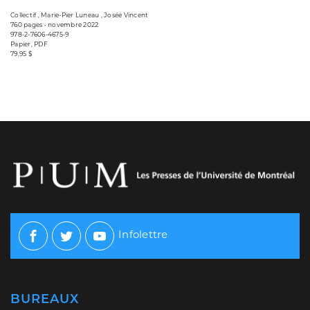
Collectif , Marie-Pier Luneau , Josée Vincent
760 pages • novembre 2022
978-2-7606-4675-9
Papier, PDF
79,95 $
Infolettre
Facebook
Twitter
Youtube
BUREAUX