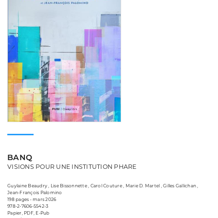
BANQ
VISIONS POUR UNE INSTITUTION PHARE
Guylaine Beaudry , Lise Bissonnette , Carol Couture , Marie D. Martel , Gilles Gallichan ,
Jean-François Palomino
198 pages • mars 2026
978-2-7606-5542-3
Papier, PDF, E-Pub