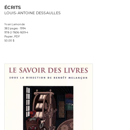
ÉCRITS
LOUIS-ANTOINE DESSAULLES
Yvan Lamonde
382 pages • 1994
978-2-7606-1639-4
Papier, PDF
50,00 $
Consulter