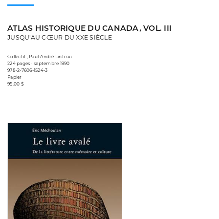
ATLAS HISTORIQUE DU CANADA, VOL. III
JUSQU'AU CŒUR DU XXE SIÈCLE
Collectif , Paul-André Linteau
224 pages • septembre 1990
978-2-7606-1524-3
Papier
95,00 $
Consulter