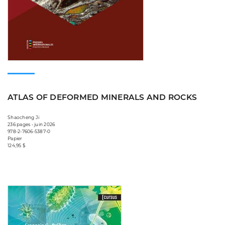
ATLAS OF DEFORMED MINERALS AND ROCKS
Shaocheng Ji
236 pages • juin 2026
978-2-7606-5387-0
Papier
124,95 $
Consulter