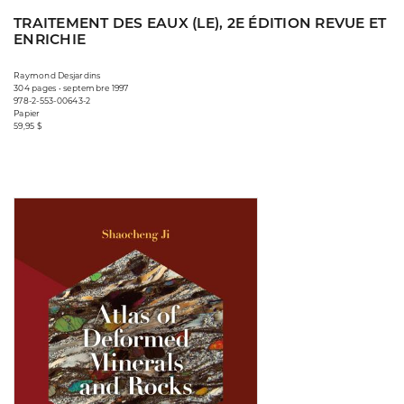
TRAITEMENT DES EAUX (LE), 2E ÉDITION REVUE ET
ENRICHIE
Raymond Desjardins
304 pages • septembre 1997
978-2-553-00643-2
Papier
59,95 $
Consulter