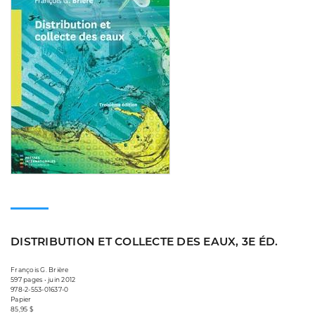
DISTRIBUTION ET COLLECTE DES EAUX, 3E ÉD.
François G. Brière
597 pages • juin 2012
978-2-553-01637-0
Papier
85,95 $