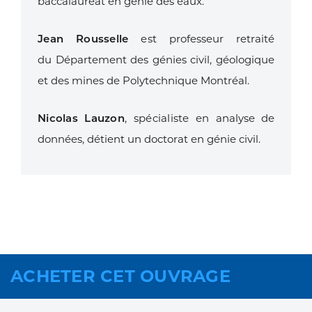
baccalauréat
en génie des eaux.
Jean Rousselle
est
professeur retraité
du
Département des génies
civil, géologique
et des
mines de Polytechnique
Montréal.
Nicolas Lauzon
, spécialiste
en analyse de
données,
détient un doctorat en génie
civil.
ACHETER CET OUVRAGE