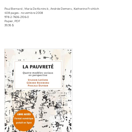
Paul Bernard , Maria De Koninck , Andrée Demers , Katherine Frohlich
408 pages • novembre 2008
978-2-7606-2106-0
Papier, PDF
39,95 $
Consulter