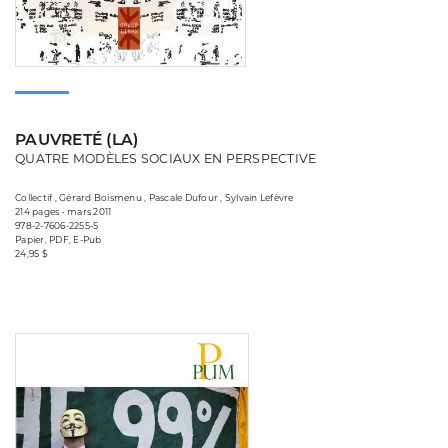
PAUVRETÉ (LA)
QUATRE MODÈLES SOCIAUX EN PERSPECTIVE
Collectif , Gérard Boismenu , Pascale Dufour , Sylvain Lefèvre
214 pages • mars 2011
978-2-7606-2255-5
Papier, PDF, E-Pub
24,95 $
Consulter