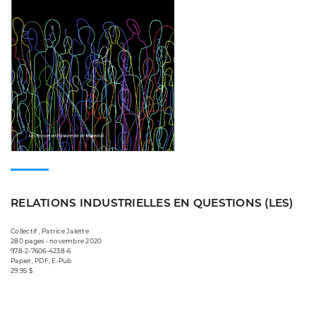
RELATIONS INDUSTRIELLES EN QUESTIONS (LES)
Collectif , Patrice Jalette
280 pages • novembre 2020
978-2-7606-4238-6
Papier, PDF, E-Pub
29,95 $