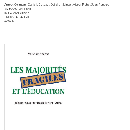
Annick Germain , Danielle Juteau , Deirdre Meintel , Victor Piché , Jean Renaud
152 pages • avril 2018
978-2-7606-3890-7
Papier, PDF, E-Pub
30,95 $
Consulter