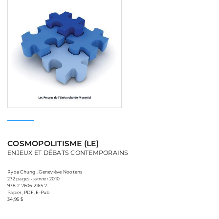
COSMOPOLITISME (LE)
ENJEUX ET DÉBATS CONTEMPORAINS
Ryoa Chung , Geneviève Nootens
272 pages • janvier 2010
978-2-7606-2165-7
Papier, PDF, E-Pub
34,95 $