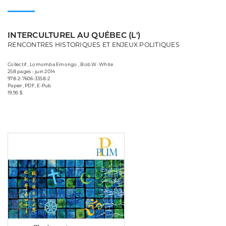
INTERCULTUREL AU QUÉBEC (L')
RENCONTRES HISTORIQUES ET ENJEUX POLITIQUES
Collectif , Lomomba Emongo , Bob W. White
258 pages • juin 2014
978-2-7606-3358-2
Papier, PDF, E-Pub
19,95 $
Consulter