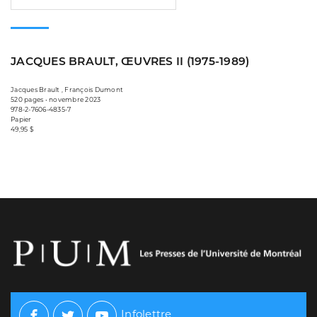
JACQUES BRAULT, ŒUVRES II (1975-1989)
Jacques Brault , François Dumont
520 pages • novembre 2023
978-2-7606-4835-7
Papier
49,95 $
Infolettre