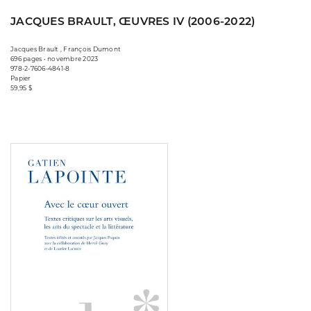
JACQUES BRAULT, ŒUVRES IV (2006-2022)
Jacques Brault , François Dumont
696 pages • novembre 2023
978-2-7606-4841-8
Papier
59,95 $
Consulter