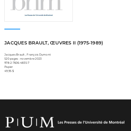
JACQUES BRAULT, ŒUVRES II (1975-1989)
Jacques Brault , François Dumont
520 pages • novembre 2023
978-2-7606-4835-7
Papier
49,95 $