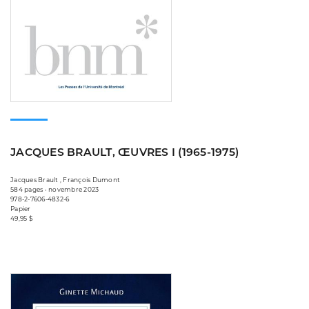
JACQUES BRAULT, ŒUVRES I (1965-1975)
Jacques Brault , François Dumont
584 pages • novembre 2023
978-2-7606-4832-6
Papier
49,95 $
Consulter