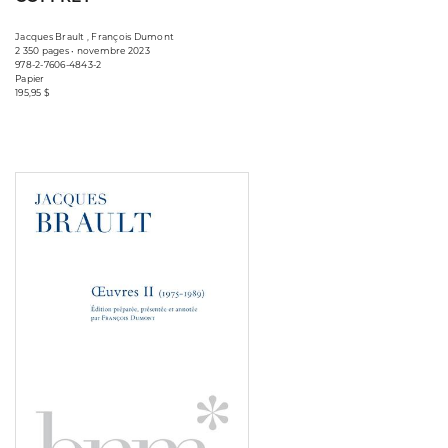
Jacques Brault , François Dumont
2 350 pages • novembre 2023
978-2-7606-4843-2
Papier
195,95 $
Consulter