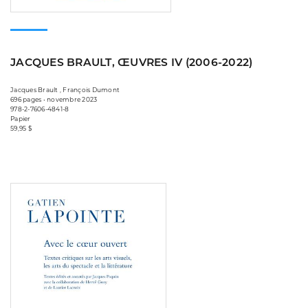
JACQUES BRAULT, ŒUVRES IV (2006-2022)
Jacques Brault , François Dumont
696 pages • novembre 2023
978-2-7606-4841-8
Papier
59,95 $
Consulter